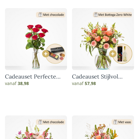
Cadeauset Perfecte
Cadeauset Stijlvol
match
genieten
vanaf
38,98
vanaf
57,98