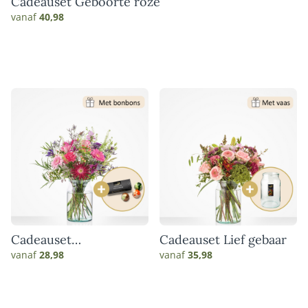
Cadeauset Geboorte roze
vanaf
40,98
Cadeauset
Cadeauset Lief gebaar
Hartverwarmend
vanaf
28,98
vanaf
35,98