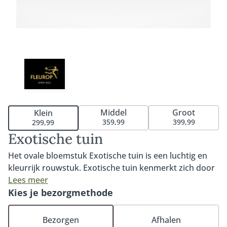
Middel
Groot
Klein
359,99
399,99
299,99
Exotische tuin
Het ovale bloemstuk Exotische tuin is een luchtig en
kleurrijk rouwstuk. Exotische tuin kenmerkt zich door
de warme kleuren en de subtiele exotische en
Lees meer
tropische touch. Een prachtig rouwstuk in een ovale
Kies je bezorgmethode
vorm voor een mooi en persoonlijk afscheid.
Verkrijgbaar in 60cm, 80cm of 100cm. Het rouwstuk is
Bezorgen
Afhalen