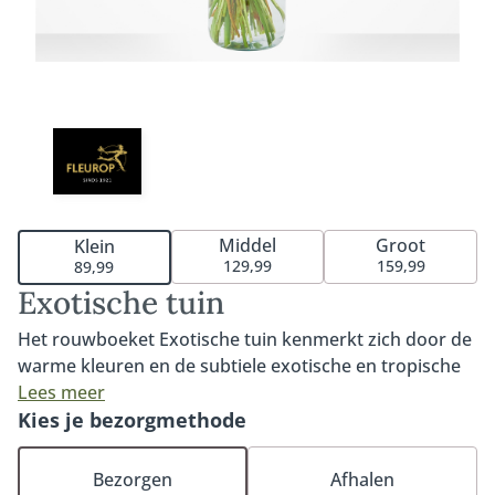
Middel
Groot
Klein
129,99
159,99
89,99
Exotische tuin
Het rouwboeket Exotische tuin kenmerkt zich door de
warme kleuren en de subtiele exotische en tropische
touch. Een prachtig rouwboeket voor een mooi en
Lees meer
persoonlijk afscheid. Het rouwboeket is gemaakt van
Kies je bezorgmethode
bloemen die in de laatste warme dagen tot de eerste
koude dagen veelvuldig voorkomen. Denk hierbij aan
Bezorgen
Afhalen