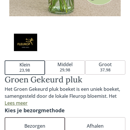
Middel
Groot
Klein
29,98
37,98
23,98
Groen Gekeurd pluk
Het Groen Gekeurd pluk boeket is een uniek boeket,
samengesteld door de lokale Fleurop bloemist. Het
boeket bestaat uit duurzaam gekwalificeerde MPS-A+
Lees meer
en MPS-A kwaliteitsbloemen die op het moment van
Kies je bezorgmethode
bestellen goed beschikbaar zijn. MPS- ABC is het
wereldwijde certificaat dat duurzaamheid van
Bezorgen
Afhalen